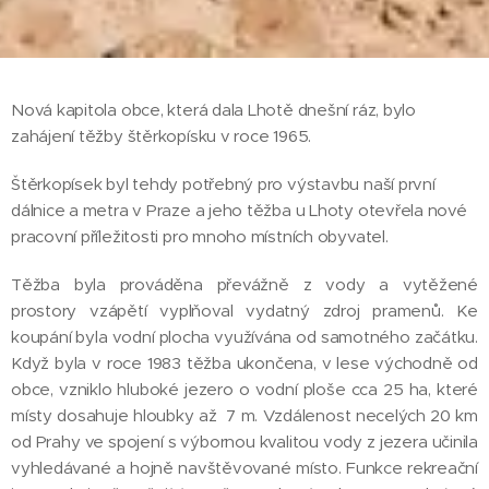
Nová kapitola obce, která dala Lhotě dnešní ráz, bylo
zahájení těžby štěrkopísku v roce 1965.
Štěrkopísek byl tehdy potřebný pro výstavbu naší první
dálnice a metra v Praze a jeho těžba u Lhoty otevřela nové
pracovní příležitosti pro mnoho místních obyvatel.
Těžba byla prováděna převážně z vody a vytěžené
prostory vzápětí vyplňoval vydatný zdroj pramenů. Ke
koupání byla vodní plocha využívána od samotného začátku.
Když byla v roce 1983 těžba ukončena, v lese východně od
obce, vzniklo hluboké jezero o vodní ploše cca 25 ha, které
místy dosahuje hloubky až 7 m. Vzdálenost necelých 20 km
od Prahy ve spojení s výbornou kvalitou vody z jezera učinila
vyhledávané a hojně navštěvované místo. Funkce rekreační