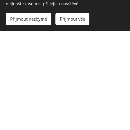
nejlepší zkušenost při jejich návštěvě.
Přijmout nezbytné
Přijmout vše