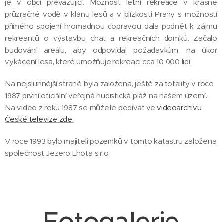
je v obci převažující. Možnost letní rekreace v krásné
průzračné vodě v klánu lesů a v blízkosti Prahy s možností
přímého spojení hromadnou dopravou dala podnět k zájmu
rekreantů o výstavbu chat a rekreačních domků. Začalo
budování areálu, aby odpovídal požadavkům, na úkor
vykácení lesa, které umožňuje rekreaci cca 10 000 lidí.
Na nejslunnější straně byla založena, ještě za totality v roce
1987 první oficiální veřejná nudistická pláž na našem území.
Na video z roku 1987 se můžete podívat ve
videoarchivu
České televize zde.
V roce 1993 bylo majiteli pozemků v tomto katastru založena
společnost Jezero Lhota s.r.o.
Fotogalerie