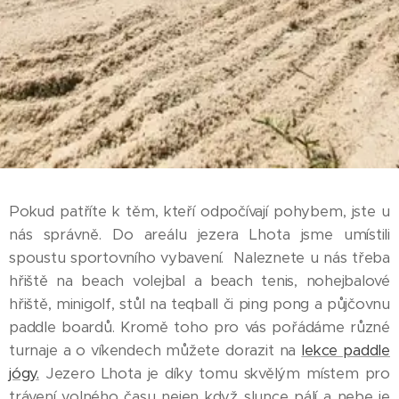
Pokud patříte k těm, kteří odpočívají pohybem, jste u
nás správně. Do areálu jezera Lhota jsme umístili
spoustu sportovního vybavení. Naleznete u nás třeba
hřiště na beach volejbal a beach tenis, nohejbalové
hřiště, minigolf, stůl na teqball či ping pong a půjčovnu
paddle boardů. Kromě toho pro vás pořádáme různé
turnaje a o víkendech můžete dorazit na
lekce paddle
jógy.
Jezero Lhota je díky tomu skvělým místem pro
trávení volného času nejen když slunce pálí a nebe je