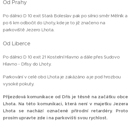
Od Prahy
Po dálnici D 10 exit Stará Boleslav pak po silnici směr Mělník a
po 6 km odbočit do Lhoty, kde je to již značeno na
parkoviště Jezero Lhota.
Od Liberce
Po dálnici D 10 exit 21 Kostelní Hlavno a dále přes Sudovo
Hlavno - Dřísy do Lhoty.
Parkování v celé obci Lhota je zakázáno a je pod hrozbou
vysoké pokuty.
Příjezdová komunikace od Dřís je těsně na začátku obce
Lhota. Na této komunikaci, která není v majetku Jezera
Lhota se nachází označené přírodní retardéry. Proto
prosím upravte zde i na parkovišti svou rychlost.