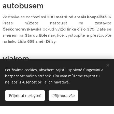
autobusem
Zastávka se nachází asi
300 metrů od areálu koupaliště
. V
Praze můžete nastoupit na zastávce
Českomoravskávská
odkud vyjíždí
linka číslo 375.
Dáte se
směrem na
Starou Boleslav
, kde vystoupíte a přestoupíte
na
linku číslo 669 směr Dřísy
.
vlakem
Areál přírodního koupaliště můžete navštívit také díky
Používáme cookies, abychom zajistili správné fungování a
pravidelnému vlakovému
bezpečnost našich stránek. Tím vám můžeme zajistit tu
spojení do Dřís
. Z tohoto
výchozího bodu je to k samotnému areálu zhruba
nejlepší zkušenost při jejich návštěvě.
ještě 2
kilometry pěšky přes polní cestu
. Vystoupit však můžete
také
ve Staré Boleslavi
, odkud vede příjemná turistická trasa
Přijmout nezbytné
Přijmout vše
lesíkem až k samotnému jezeru.