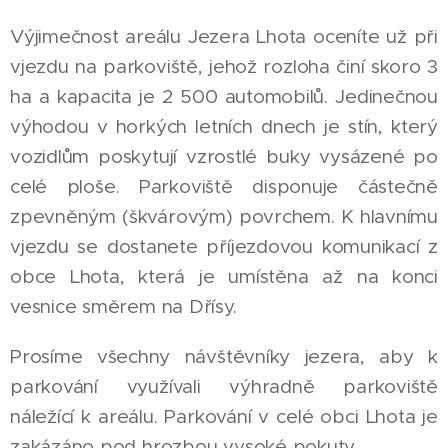
Výjimečnost areálu Jezera Lhota oceníte už při
vjezdu na parkoviště, jehož rozloha činí skoro 3
ha a kapacita je 2 500 automobilů. Jedinečnou
výhodou v horkých letních dnech je stín, který
vozidlům poskytují vzrostlé buky vysázené po
celé ploše. Parkoviště disponuje částečně
zpevněným (škvárovým) povrchem. K hlavnímu
vjezdu se dostanete příjezdovou komunikací z
obce Lhota, která je umístěna až na konci
vesnice směrem na Dřísy.
Prosíme všechny návštěvníky jezera, aby k
parkování využívali výhradně parkoviště
náležící k areálu. Parkování v celé obci Lhota je
zakázáno pod hrozbou vysoké pokuty.