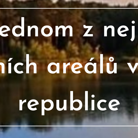
jednom z nej
ních areálů 
republice