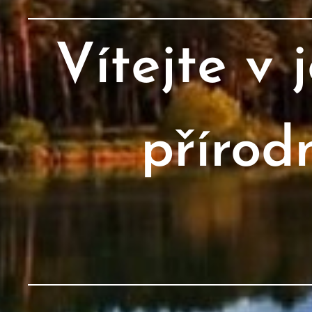
Vítejte v 
přírod