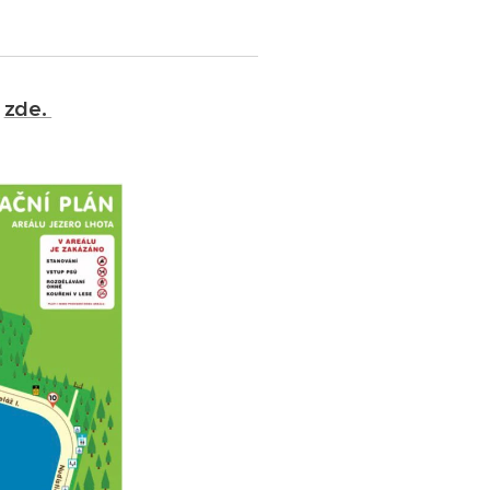
e
zde.