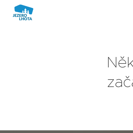
Něk
zač